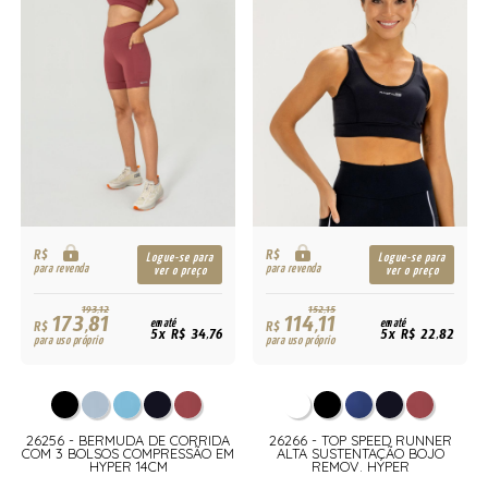
R$
R$
Logue-se para
Logue-se para
para revenda
para revenda
ver o preço
ver o preço
193,12
152,15
173,81
114,11
R$
em até
R$
em até
5x R$ 34,76
5x R$ 22,82
para uso próprio
para uso próprio
26256 - BERMUDA DE CORRIDA
26266 - TOP SPEED RUNNER
COM 3 BOLSOS COMPRESSÃO EM
ALTA SUSTENTAÇÃO BOJO
HYPER 14CM
REMOV. HYPER