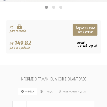
R$
Logue-se para
para revenda
ver o preço
149,82
em até
R$
5x R$ 29,96
para uso próprio
INFORME O TAMANHO, A COR E QUANTIDADE
+1 PEÇA
-1 PEÇA
PREENCHER A QTDE