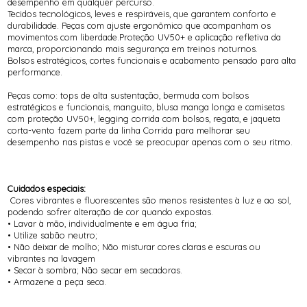
desempenho em qualquer percurso.
Tecidos tecnológicos, leves e respiráveis, que garantem conforto e
durabilidade. Peças com ajuste ergonômico que acompanham os
movimentos com liberdade.Proteção UV50+ e aplicação refletiva da
marca, proporcionando mais segurança em treinos noturnos.
Bolsos estratégicos, cortes funcionais e acabamento pensado para alta
performance.
Peças como: tops de alta sustentação, bermuda com bolsos
estratégicos e funcionais, manguito, blusa manga longa e camisetas
com proteção UV50+, legging corrida com bolsos, regata, e jaqueta
corta-vento fazem parte da linha Corrida para melhorar seu
desempenho nas pistas e você se preocupar apenas com o seu ritmo.
Cuidados especiais:
Cores vibrantes e fluorescentes são menos resistentes à luz e ao sol,
podendo sofrer alteração de cor quando expostas.
• Lavar à mão, individualmente e em água fria;
• Utilize sabão neutro;
• Não deixar de molho; Não misturar cores claras e escuras ou
vibrantes na lavagem
• Secar à sombra; Não secar em secadoras.
• Armazene a peça seca.