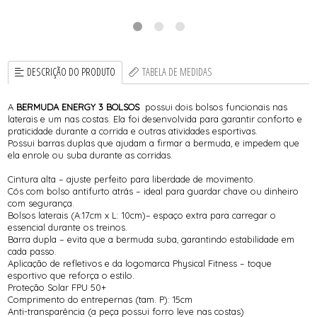
DESCRIÇÃO DO PRODUTO
TABELA DE MEDIDAS
A
BERMUDA ENERGY 3 BOLSOS
possui dois bolsos funcionais nas
laterais e um nas costas. Ela foi desenvolvida para garantir conforto e
praticidade durante a corrida e outras atividades esportivas.
Possui barras duplas que ajudam a firmar a bermuda, e impedem que
ela enrole ou suba durante as corridas.
Cintura alta – ajuste perfeito para liberdade de movimento.
Cós com bolso antifurto atrás – ideal para guardar chave ou dinheiro
com segurança.
Bolsos laterais (A:17cm x L: 10cm)– espaço extra para carregar o
essencial durante os treinos.
Barra dupla – evita que a bermuda suba, garantindo estabilidade em
cada passo.
Aplicação de refletivos e da logomarca Physical Fitness – toque
esportivo que reforça o estilo.
Proteção Solar FPU 50+
Comprimento do entrepernas (tam. P): 15cm
Anti-transparência (a peça possui forro leve nas costas)