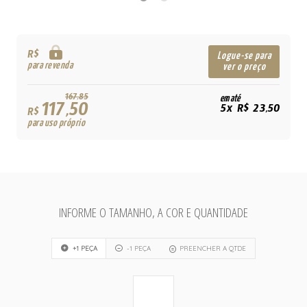
R$
Logue-se para
para revenda
ver o preço
167,85
em até
117,50
5x R$ 23,50
R$
para uso próprio
INFORME O TAMANHO, A COR E QUANTIDADE
+1 PEÇA
-1 PEÇA
PREENCHER A QTDE